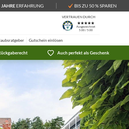
5 JAHRE
ERFAHRUNG
BIS ZU 50 % SPAREN
VERTRAUEN DURCH
Ausgezeichnet
5.00 / 5.00
laubsratgeber
Gutschein einlösen
 Rückgaberecht
Auch perfekt als Geschenk