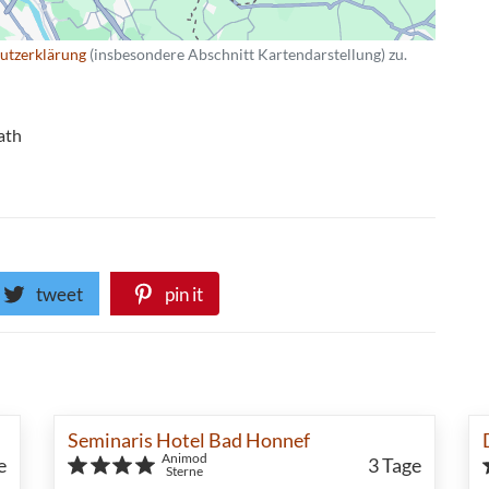
utzerklärung
(insbesondere Abschnitt Kartendarstellung) zu.
ath
tweet
pin it
Seminaris Hotel Bad Honnef
Animod
e
3
Tage
Sterne