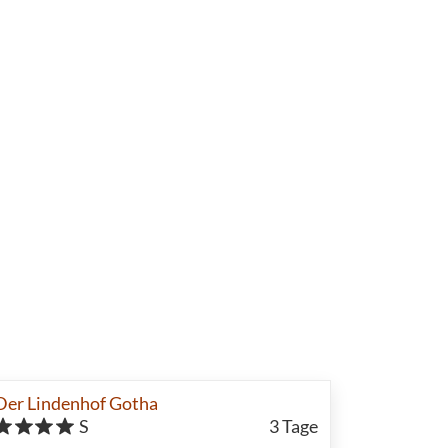
Der Lindenhof Gotha
S
3
Tage