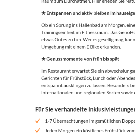
Raum zum Durchatmen. Hier erleben Sie Natur 
★ Entspannen und aktiv bleiben im hauseig
Ob ein Sprung ins Hallenbad am Morgen, eine
Trainingseinheit im Fitnessraum. Das GenoHot
etwas Gutes zu tun. Wer es gesellig mag, kan
Umgebung mit einem E Bike erkunden.
★ Genussmomente von früh bis spät
Im Restaurant erwartet Sie ein abwechslungsr
Gerichten für Frühstück, Lunch oder Abendes
entspannt ausklingen zu lassen. Besonders be
internationalen und regionalen Sorten sowie 
Für Sie verhandelte Inklusivleistunge
1-7 Übernachtungen im gemütlichen Dopp
Jeden Morgen ein köstliches Frühstück vom