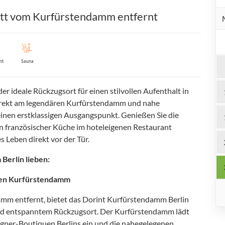
ritt vom Kurfürstendamm entfernt
nt
Sauna
r ideale Rückzugsort für einen stilvollen Aufenthalt in
 direkt am legendären Kurfürstendamm und nahe
 einen erstklassigen Ausgangspunkt. Genießen Sie die
on französischer Küche im hoteleigenen Restaurant
 Leben direkt vor der Tür.
Berlin lieben:
nden Kurfürstendamm
m entfernt, bietet das Dorint Kurfürstendamm Berlin
nd entspanntem Rückzugsort. Der Kurfürstendamm lädt
gner-Boutiquen Berlins ein und die nahegelegenen