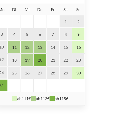
Mo
Di
Mi
Do
Fr
Sa
So
1
2
3
4
5
6
7
8
9
10
11
12
13
14
15
16
17
18
19
20
21
22
23
24
25
26
27
28
29
30
31
ab
111€
ab
113€
ab
115€