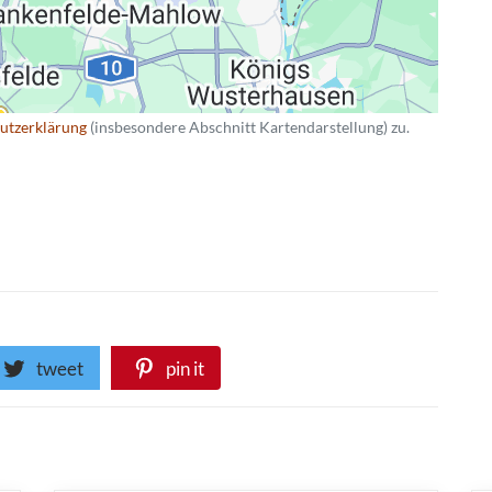
utzerklärung
(insbesondere Abschnitt Kartendarstellung) zu.
tweet
pin it