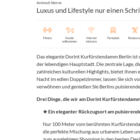
Animod-Sterne
Luxus und Lifestyle nur einen Sch
Fitness
Hunde
Internet
Parkplatz
Restaura
willkommen
inklusive
Das elegante Dorint Kurfürstendamm Berlin ist de
der lebendigen Hauptstadt. Die zentrale Lage,
zahlreichen kulturellen Highlights, bietet Ihnen
Nacht im edlen Doppelzimmer, lassen Sie sich v
verwöhnen und genießen Sie Berlins pulsierendes
Drei Dinge, die wir am Dorint Kurfürstendamm 
★ Ein eleganter Rückzugsort am pulsiere
Nur 100 Meter vom berühmten Kurfürstendam
die perfekte Mischung aus urbanem Leben u
zum ausgiebigen Shopping in den besten Desi