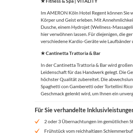
★ Fitness & Spa | VITALITY
Im AMERON Köln Hotel Regent können Sie w
Körper und Geist erleben. Mit Annehmlichkeit
Dusche, einem Hydrojet (Wellness-Massagel
hier verwöhnen lassen. Für diejenigen, die ger
verschiedene Kardio-Geräte wie Laufbänder 
★ Cantinetta Trattoria & Bar
In der Cantinetta Trattoria & Bar wird großen
Leidenschaft für das Handwerk gelegt. Die G
höchster Qualität zubereitet. Die abwechslung
Spaghetti con Gamberetti oder Tortellini Ric
Geschmack gelenkt wird, um Ihnen ein unverge
Für Sie verhandelte Inklusivleistunge
2 oder 3 Übernachtungen im gemütlichen 
Frühstück vom reichhaltigen Schlemmerbuf