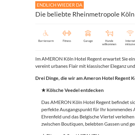
ENDLICH WIEDER DA
Die beliebte Rheinmetropole Köln 
Barrierearm
Fitness
Garage
Hunde
Interne
willkommen
inklusiv
Im AMERON Köln Hotel Regent erwartet Sie eine 
vereint urbanes Flair mit klassischer Eleganz un
Drei Dinge, die wir am Ameron Hotel Regent K
★ Kölsche Veedel entdecken
Das AMERON Köln Hotel Regent befindet sich
perfekte Ausgangspunkt für Ihr kommendes A
Ehrenfeld und das Belgische Viertel verleihe
zwischen Boutiquen, belebten Gassen und gem