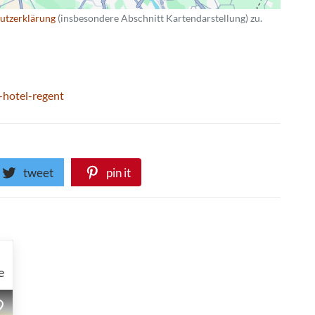
utzerklärung
(insbesondere Abschnitt Kartendarstellung) zu.
-hotel-regent
tweet
pin it
e