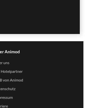
er Animod
r uns
 Hotelpartner
B von Animod
enschutz
pressum
riere