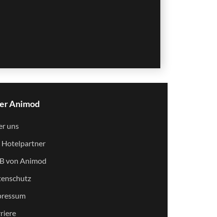
er Animod
r uns
 Hotelpartner
B von Animod
enschutz
pressum
riere