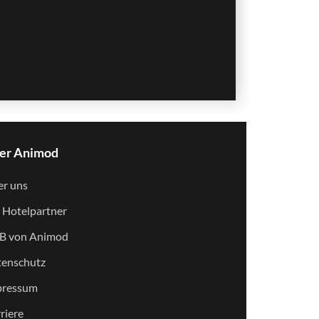
er Animod
r uns
 Hotelpartner
B von Animod
enschutz
pressum
riere