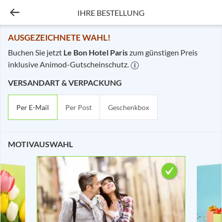
IHRE BESTELLUNG
Ihre Bestellung - Le Bon 
AUSGEZEICHNETE WAHL!
Buchen Sie jetzt
Le Bon Hotel Paris
zum günstigen Preis
inklusive Animod-Gutscheinschutz.
VERSANDART & VERPACKUNG
Per E-Mail
Per Post
Geschenkbox
MOTIVAUSWAHL