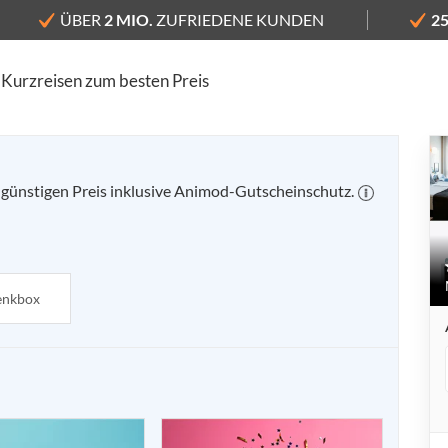
ÜBER
2 MIO.
ZUFRIEDENE KUNDEN
2
 Kurzreisen zum besten Preis
- Moods Hotel Dortmund
günstigen Preis inklusive Animod-Gutscheinschutz.
enkbox