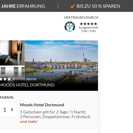
5 JAHRE
ERFAHRUNG
BIS ZU 50 % SPAREN
VERTRAUEN DURCH
Ausgezeichnet
5.00 / 5.00
Animod-Sterne
MOODS HOTEL DORTMUND
ANZAHL
Moods Hotel Dortmund
1 Gutschein gilt für
2 Tage / 1 Nacht
2 Personen
Doppelzimmer
Frühstück
und mehr