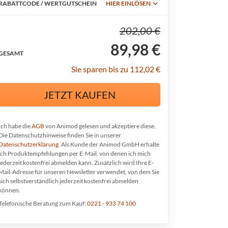
RABATTCODE / WERTGUTSCHEIN
HIER EINLÖSEN
202,00 €
89,98 €
GESAMT
Sie sparen bis zu 112,02 €
JETZT KAUFEN
Ich habe die
AGB
von Animod gelesen und akzeptiere diese.
Die Datenschutzhinweise finden Sie in unserer
Datenschutzerklärung
. Als Kunde der Animod GmbH erhalte
ich Produktempfehlungen per E-Mail, von denen ich mich
jederzeit kostenfrei abmelden kann.
Zusätzlich wird Ihre E-
Mail-Adresse für unseren Newsletter verwendet, von dem Sie
sich selbstverständlich jederzeit kostenfrei abmelden
können.
Telefonische Beratung zum Kauf:
0221 - 933 74 100