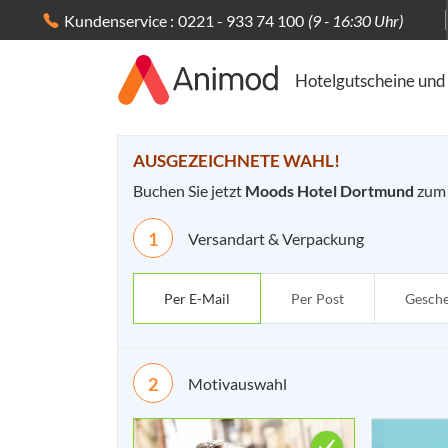
Kundenservice :
0221 - 933 74 100
(9 - 16:30 Uhr)
Hotelgutscheine und
Ihre Bestellung 
AUSGEZEICHNETE WAHL!
Buchen Sie jetzt
Moods Hotel Dortmund
zum 
Versandart & Verpackung
Per E-Mail
Per Post
Gesch
Motivauswahl