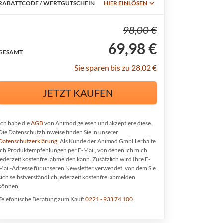
RABATTCODE / WERTGUTSCHEIN
HIER EINLÖSEN
98,00 €
69,98 €
GESAMT
Sie sparen bis zu 28,02 €
JETZT KAUFEN
Ich habe die
AGB
von Animod gelesen und akzeptiere diese.
Die Datenschutzhinweise finden Sie in unserer
Datenschutzerklärung
. Als Kunde der Animod GmbH erhalte
ich Produktempfehlungen per E-Mail, von denen ich mich
jederzeit kostenfrei abmelden kann.
Zusätzlich wird Ihre E-
Mail-Adresse für unseren Newsletter verwendet, von dem Sie
sich selbstverständlich jederzeit kostenfrei abmelden
können.
Telefonische Beratung zum Kauf:
0221 - 933 74 100