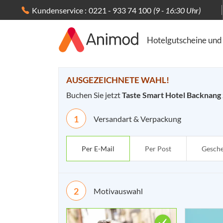
Kundenservice :
0221 - 933 74 100
(9 - 16:30 Uhr)
Hotelgutscheine und
Ihre Bestellung -
AUSGEZEICHNETE WAHL!
Buchen Sie jetzt
Taste Smart Hotel Backnang
Versandart & Verpackung
Per E-Mail
Per Post
Gesch
Motivauswahl