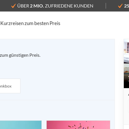
ÜBER
2 MIO.
ZUFRIEDENE KUNDEN
2
 Kurzreisen zum besten Preis
 Taste Smart Hotel Backna
zum günstigen Preis.
enkbox