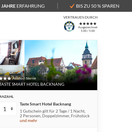
5 JAHRE
ERFAHRUNG
BIS ZU 50 % SPAREN
VERTRAUEN DURCH
Ausgezeichnet
5.00 / 5.00
ng
Animod-Sterne
TASTE SMART HOTEL BACKNANG
ANZAHL
Taste Smart Hotel Backnang
1 Gutschein gilt für
2 Tage / 1 Nacht
2 Personen
Doppelzimmer
Frühstück
und mehr