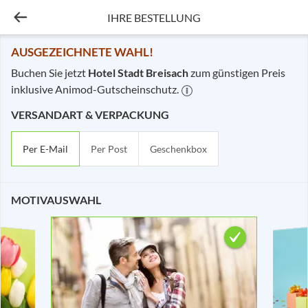
IHRE BESTELLUNG
Ihre Bestellung - Hotel S
AUSGEZEICHNETE WAHL!
Buchen Sie jetzt
Hotel Stadt Breisach
zum günstigen Preis
inklusive Animod-Gutscheinschutz.
VERSANDART & VERPACKUNG
Per E-Mail
Per Post
Geschenkbox
MOTIVAUSWAHL